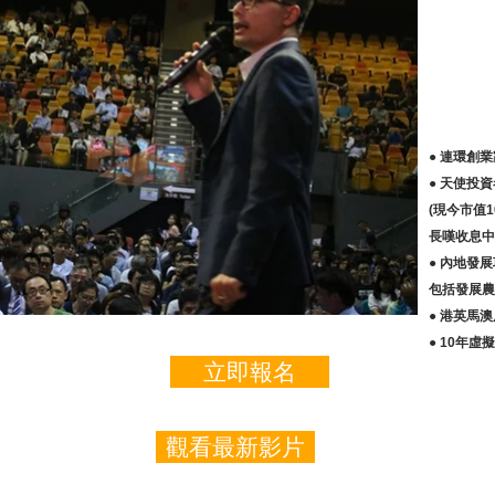
● 連環創
● 天使投資
(現今市值
長嘆收息中
● 內地發
包括發展農
● 港英馬
● 10年
立即報名
觀看最新影片