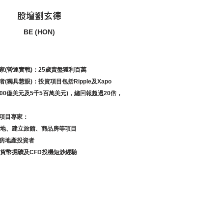
股壇劉玄德
BE (HON)
業家(營運實戰)：25歲賣盤獲利百萬
者(獨具慧眼)：投資項目包括Ripple及Xapo
100億美元及5千5百萬美元)，總回報超過20倍，
展項目專家：
地、建立旅館、商品房等項目
澳房地產投資者
虛擬貨幣掘礦及CFD投機短炒經驗