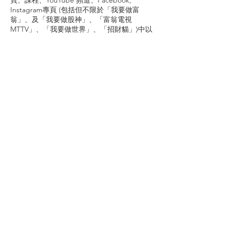
頁、課程、YouTube 頻道、Facebook,
Instagram專頁 (包括但不限於「我要做富
翁」、及「我要做股神」、「富翁電視
MTTV」、「我要做世界」、「招財貓」)中以
主理人或經辦人身份所提供的任何内容包括一
切列載的資料及言論（「本内容」）只供學術
分享及參考用途，本内容所載的觀點只代表作
者個人意見及經驗分享，並不構成任何證券、
期貨、外匯或其他金融工具的購入、購買或認
購的邀請、要約、招攬、誘使、任何種類或形
式之陳述、或構成任何建議、推薦、投資意
見、交易或管理服務。 本公司致力確保本内
容的準確性和可靠性，但本公司不會對本内容
中任何資料、數據、聲明的準確性、有效性、
及時性或完整性作出任何保證，並對基於該等
資料或有關的錯漏或延誤而作出的任何決定或
導致的損失或損害概不負責。投資涉及風險，
本公司不會就任何因為或就有關於使用或倚靠
本資料或本資料之任何內容而引起之直接、間
接或後果性損失承擔任何責任。閣下作出任何
投資或購買任何產品的決定前，應細閱有關銷
售文件、審慎評估及評定任何潛在交易的效益
及風險。閣下應參考個人狀況及審慎考慮本公
司以主理人或經辦人身份所述任何資料是否適