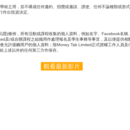
及學術之用，並不構成任何邀約、招攬或邀請、誘使、任何不論種類或形
行作出投資決定。
守個人資料(私隱)條例，所有活動或課程收集的個人資料，例如名字、Faceboo
Limited及/或合辦課程之組織用作處理報名及學生事務等事宜，及以便提供相關服務
許接觸用戶的個人資料；除Money Tab Limited正式授權工作人員及
人資料給上述以外的任何第三方作保存。
觀看最新影片