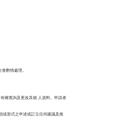
辦方會酌情處理。
者有權查詢及更改其個 人資料。申請者
種類或形式之申述或訂立任何建議及推