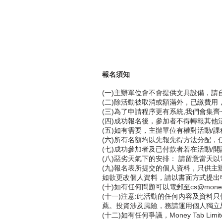
報名須知
(一)主辦單位會不會提供文具設備，請
(二)除活動被取消或額滿外，已繳費用
(三)為了申請程序更有系統,我們會集
(四)成功報名後，參加者不得轉報其他
(五)如有需要，主辦單位有權對活動/
(六)所有名額均以先報先得方法分配
(七)成功參加者及已付款者若在活動/
(八)惡劣天氣下的安排： 請留意當天
(九)報名表所提交的個人資料，只供主
如欲更改個人資料，請以書面方式提出申請，
(十)如有任何問題可以電郵至cs@money-
(十一)注意:此活動的任何內容及資
薦。投資涉及風險，務請運用個人獨立
(十二)如有任何爭議，Money Tab Li