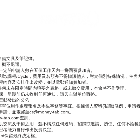
自備文具及筆記簿。
，概不退還。
齊一定的申請人數在五個工作天內一拼回覆參加者。
活動/課程/Cycle，費用及名額亦不得轉讓他人，對於個別特殊情況，主
課程內容及安排作出改變，並以電郵通知參加者。
，任何未在限定時間內填妥之表格，或未繳交費用，本會將不作受理。
開課一星期前仍未收到任何通知，請與主辦單位聯絡。
以電郵發出的公佈
辦單位用作處理報名及學生事務等事宜。根據個人資料(私隱)條例，申請
並電郵至cs@money-tab.com。
tab.com查詢。
料只供交流及學術之用，並不構成任何邀約、招攬或邀請、誘使、任何不論
思考能力自行作出投資決定。
mited保留最終決定權。