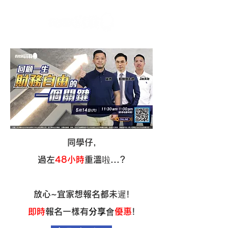
同學仔,
過左
48小時
重溫啦...?
放心~宜家想報名都未遲!
即時
報名一樣有
分享會
優惠
!