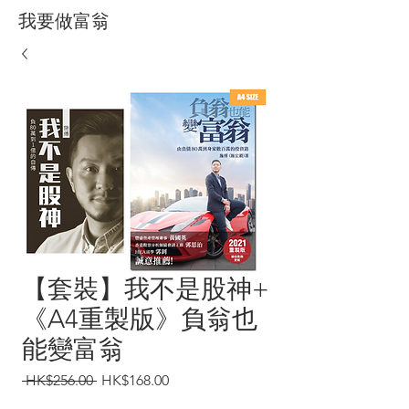
我要做富翁
【套裝】我不是股神+
《A4重製版》負翁也
能變富翁
一
促
 HK$256.00 
HK$168.00
般
銷