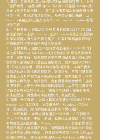
1. 遊戲「全民奪寶 送出位6數字獎品 追蹤最後煙花」下稱
「全民奪寶 」遊戲時間由2023年5月17日起至2023年6月2
日止（包括首尾兩日）。 每位參加者參加次數無限但只限
得獎一次，獎品詳情請參閱#8。所有獎品先到先得，以
Google表格記錄先後次序為準，Money Tab Limited有最
終決定權。
2. 「全民奪寶 」遊戲之24位得獎者必須於2023年6月2日
或之前換領卡上的QRcode，並於Google表格上填上關資
料確認得獎人身份及所得之獎品，如客戶服務無收取到任
何相關資料得獎者資格將被自動取消。
3. 「全民奪寶 」遊戲之24位得獎者必須於2023年6月2日
或之前到Money Tab Limited指定地點並出示有效換領卡
領獎，逾期無效。所有得獎者需年滿18歲及出示有效證明
文件方可成功參加此遊戲及領取獎品。如未能於2023年6
月3日或之前領獎，得獎者將會被取消資格，亦將不會安
排新活動及重新挑選新得獎者，敬請留意。所有得獎者需
提供個人資料作領獎及有關課程安排，如未能配合，得獎
資格將自動取消，敬請留意。所有得獎者將會獲得「施傅
皇牌課程」之部份或全套齒輪理論課程，故所有得獎者必
須報名參與2023年6月3日「施傅皇牌課程」免費分享會。
如未能配合，得獎資格將自動取消，敬請留意。
4. 有關「全民奪寶 」遊戲之得獎名單將於2023年6月3日
money_tab IG專頁及「我要做股神」Facebook專頁公
佈，敬請留意。如有調動或更改將不作另行通知。
5. 「全民奪寶 」遊戲之所有獎品一經送出，在任何情況
下，均不得取消﹑更改﹑退回﹑兌換現金及找贖，並均受
有均條款及細則約束。Money Tab Limited 對所有因領取
及使用禮品之後果概不負責。有關得獎者之購物券如因地
區或任何原因無法送出 ，將會以同等價值之現金以Paypal
回贈給得獎者。如有任何爭議Money Tab Limited將擁有