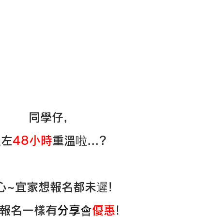
同學仔,
過左
48小時
重溫啦...?
心~宜家想報名都未遲!
報名一樣有
分享會
優惠
!